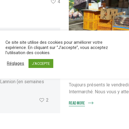
4
r
Non classé
Ce site site utilise des cookies pour améliorer votre
expérience. En cliquant sur ”J’accepte”, vous acceptez
l’utilisation des cookies.
2 mai 2024
by
Les Volaille
Réglages
J'ACCEPTE
Bégard : c’est Vendredi 
ogramme hebdomadaire :
réguier, Broons,
 Lannion (en semaines
Toujours présents le vendredi
Intermarché. Nous vous y atte
2
READ MORE