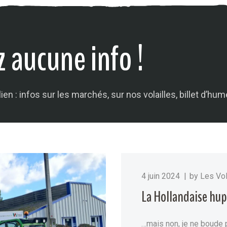
 aucune info​ !
ien : infos sur les marchés, sur nos volailles, billet d’hum
4 juin 2024
by
Les Vol
La Hollandaise hup
…mais non, je ne boude p