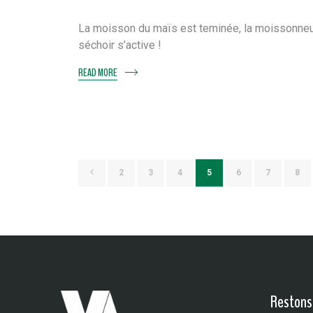
La moisson du maïs est teminée, la moissonneu
séchoir s’active !
READ MORE
2
3
4
5
6
7
8
Restons 