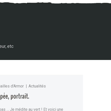
eur, etc
ailles d'Armor
Actualités
pée, portrait.
as … Je médite au vert ! Et voici une