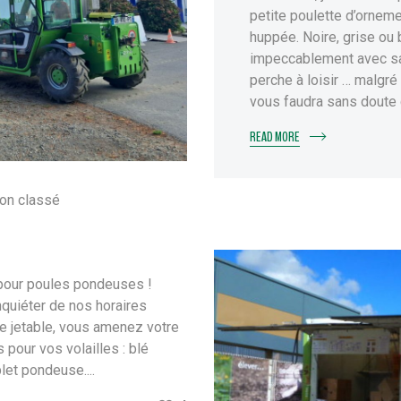
petite poulette d’orneme
huppée. Noire, grise ou 
impeccablement avec sa
perche à loisir … malgré
vous faudra sans doute c
READ MORE
on classé
re pour poules pondeuses !
nquiéter de nos horaires
ge jetable, vous amenez votre
 pour vos volailles : blé
et pondeuse....