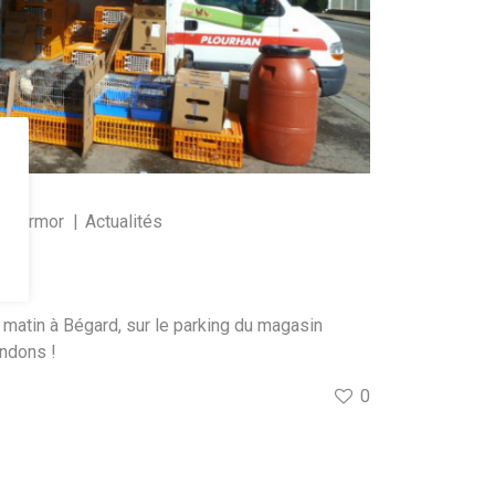
s d'Armor
Actualités
!
 matin à Bégard, sur le parking du magasin
ndons !
0