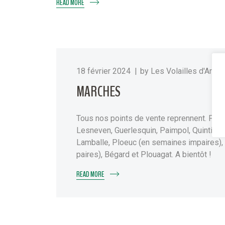
READ MORE
18 février 2024
by
Les Volailles d'Armo
MARCHES
Tous nos points de vente reprennent. Pr
Lesneven, Guerlesquin, Paimpol, Quintin, T
Lamballe, Ploeuc (en semaines impaires),
paires), Bégard et Plouagat. A bientôt !
READ MORE