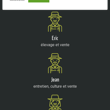
Une équipe polyvalente et motivée, à votre service !
Eric
élevage et vente
Jean
entretien, culture et vente