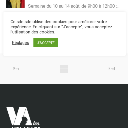
Semaine du 10 au 14 août, de 9h00 à 12h00 :...
Ce site site utilise des cookies pour améliorer votre
3 juillet 2026
expérience. En cliquant sur ”J’accepte”, vous acceptez
Programme d’été, programme allégé
l’utilisation des cookies.
Congés salariés, fériés, moissons, etc : nous...
Réglages
J'ACCEPTE
Prev
Next