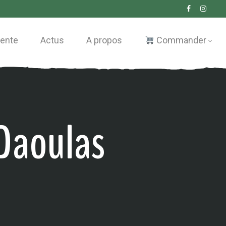
vente
Actus
A propos
Commander
 Daoulas