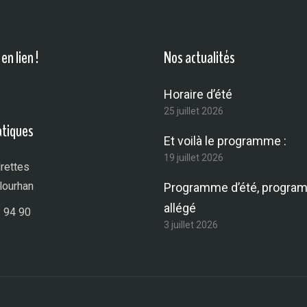
en lien !
Nos actualités
Horaire d’été
25 juillet 2026
atiques
Et voilà le programme :
19 juillet 2026
rettes
lourhan
Programme d’été, progra
allégé
 94 90
3 juillet 2026