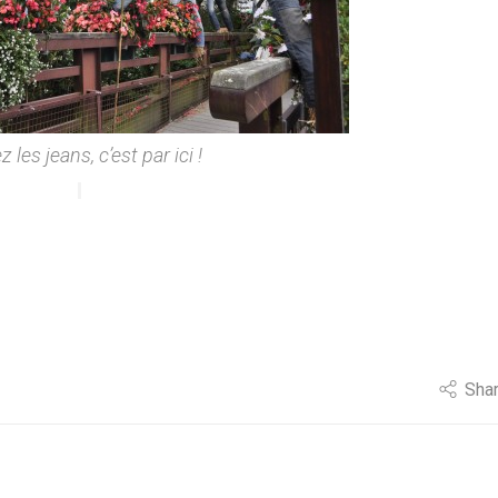
z les jeans, c’est par ici !
Sha