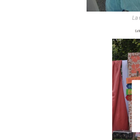
La 
Ce f