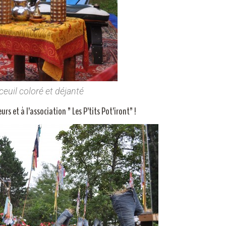
ceuil coloré et déjanté
rs et à l’association ” Les P’tits Pot’iront” !